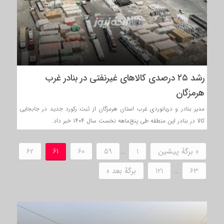
رشد ۲۵ درصدی کالاهای غیرنفتی در بنادر غرب
هرمزگان
مدیر بنادر و دریانوردی غرب استان هرمزگان از ثبت رکورد جدید در جابجایی
کالا در بنادر این منطقه طی پنج‌ماهه نخست سال ۱۴۰۴ خبر داد.
« برگه‌ٔ پیشین
1
…
59
60
61
62
63
…
121
برگهٔ بعد »