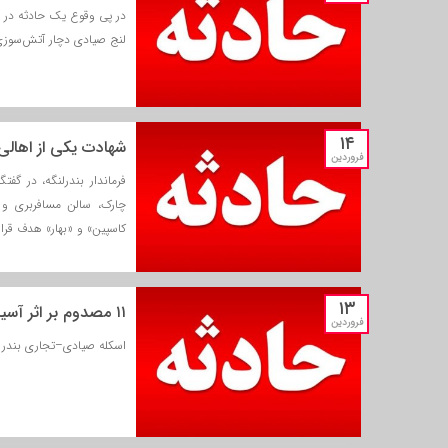
لنج صیادی دچار آتش‌سوزی
۱۴
شهادت یکی از اهالی 
فروردین
فرماندار بندرلنگه، در گفت
چارک، سالن مسافربری و چ
کاسپین» و «بهار» هدف قرا
۱۳
۱۱ مصدوم بر اثر آسیب به ۶ لندینگ‌کرافت در حمله به اسکله بندر چارک
فروردین
اسکله صیادی–تجاری بندر 