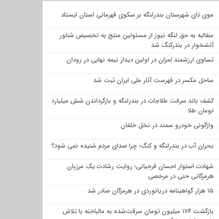
موی تای شهرستان بندرلنگه بر سکوی قهرمانی استان ایستاد
مطالبه به حق لنگه نیوز از مسئولین منتج به تخصیص شناور
آتشخوار در بندرکنگ شد
تساوی ارزشمند لمزان در اولین دیدار نیمه نهایی در رودان
ساحل مکسر در فهرست آثار ملی ایران ثبت شد
کشف باند سرقت طلاجات در بندرلنگه و بازگرداندن شش میلیارد
تومان طلا
واژگونی خودرو سمند در نخل خلفان
بحران آب در بندرلنگه و کنگ؛ چرا صدای مردم شنیده نمی شود؟
شهادت استوار احسان فرخیانی؛ روایت رشادت یک مرزبان
هرمزگانی حتی در مرخصی
۱۵ هزار گواهینامه دریانوردی در هرمزگان صادر شد
بازگشت ۱۷۴ میلیون تومان سرقت‌شده به مالباخته با تلاش