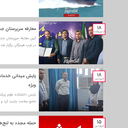
۱۸
معارفه سرپرستان جدی
اردیبهشت
آیین معارفه سرپرستان جدید
در غرب هرمزگان برگزار شد.
۱۸
پایش میدانی خدمات 
فروردین
ویژه
رئیس دانشکده علوم پزشکی
جامع سلامت بازدید کرد و رو
۱۵
حمله مجدد به لنج‌
فروردین