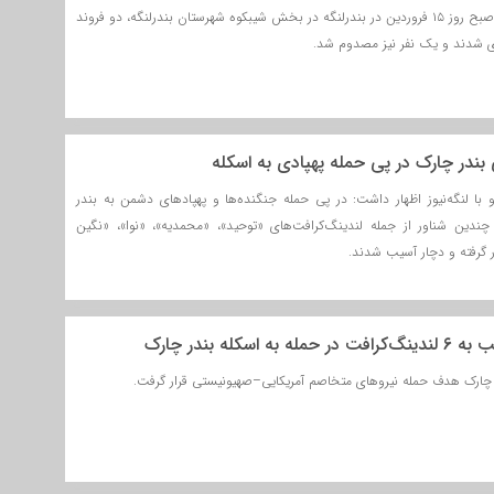
در پی وقوع یک حادثه در صبح روز ۱۵ فروردین در بندرلنگه در بخش شیبکوه شهرستان بندرلنگه، دو فروند
 شدند و یک نفر نیز مصدوم شد.
بندر چارک در پی حمله پهپادی به اسکله
گو با لنگه‌نیوز اظهار داشت: در پی حمله جنگنده‌ها و پهپادهای دشمن به بندر
ندین شناور از جمله لندینگ‌کرافت‌های «توحید»، «محمدیه»، «نوا»، «نگین
ر گرفته و دچار آسیب شدند.
چارک هدف حمله نیروهای متخاصم آمریکایی–صهیونیستی قرار گرفت.