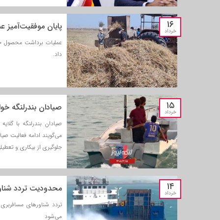
۱۶
پایان موفقیت‌آمیز 
خرداد
داد.
۱۵
صیادان بندرلنگه خوا
خرداد
صیادان بندرلنگه با گلایه
می‌گویند ادامه فعالیت صی
جلوگیری از بیکاری و تعطی
۱۴
محدودیت تردد شناور
خرداد
تردد شناورهای مسافربری
می‌شود