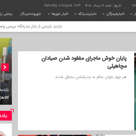
8:2
تاریخ :
شنبه, ۱۷ مرداد , ۱۴۰۵
Saturday, 8 August , 2026
ر
اخبارهرمزگان
اخباربندرلنگه
اخبار شهرها
شهروندخبرنگار
پخش زنده
بازدید بازرسی از بازار بندرلنگه؛ بررسی وضعیت موجودی
پایان خوش ماجرای مفقود شدن صیادان
مچاهیلی
هر چهار ملوان سالم به بندرشناس منتقل شدند
کوچه‌
یاد