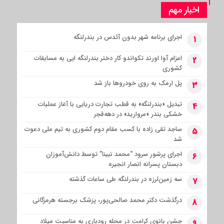
اخبار مهم
اجرای برنامه شهر بدون آئدس در بندرلنگه
1
اعزام آوا اورند تکواندو کار دختر بندرلنگه ایی به مسابقات
2
کشوری
پل ارمک به روی خودروها باز شد
3
تبدیل «بندرلنگه» به قطب تجارت دریایی با آغاز عملیات
4
خشکی بندر «مروارید» در دهه‌فجر
ساجد تقی زاده با کسب مقام دوم کشوری به تیم ملی دعوت
5
شد
اجرای پرشور سرود “محمد نبینا” توسط دانش‌آموزان
6
دبستان پسرانه انصار انجیره
سه زمین‌لرزه در بندرلنگه طی ساعات گذشته
7
درگذشت دکتر محمد صالحی‌پور، پزشک برجسته هرمزگانی
8
جشن بانوی کرامت در محله رودباری به مناسبت میلاد
9