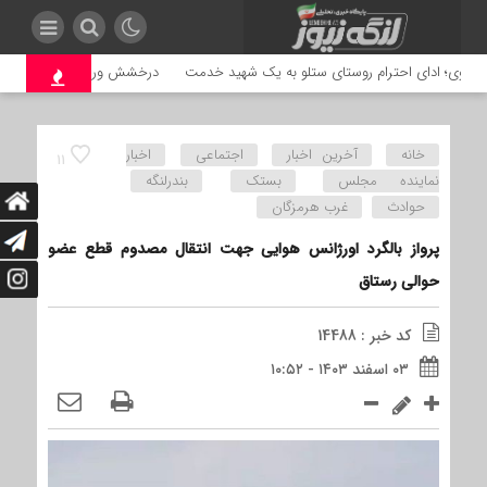
مهدوی؛ ادای احترام روستای ستلو به یک شهید خدمت
درخشش ورزشکاران بندرلنگه در 
خانه
آخرین اخبار
اجتماعی
اخبار
11
نماینده مجلس
بستک
بندرلنگه
حوادث
غرب هرمزگان
پرواز بالگرد اورژانس هوایی جهت انتقال مصدوم قطع عضو
حوالی رستاق
کد خبر : 14488
۰۳ اسفند ۱۴۰۳ - ۱۰:۵۲